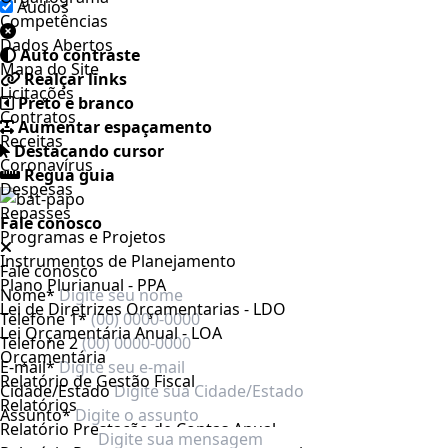
Áudios
Competências
Dados Abertos
Auto contraste
Mapa do Site
Realçar links
Licitações
Preto e branco
Contratos
Aumentar espaçamento
Receitas
Destacando cursor
Coronavírus
Regua guia
Despesas
Repasses
Fale conosco
Programas e Projetos
Instrumentos de Planejamento
Fale conosco
Plano Plurianual - PPA
Nome*
Lei de Diretrizes Orçamentarias - LDO
Telefone 1*
Lei Orçamentária Anual - LOA
Telefone 2
Orçamentária
E-mail*
Relatório de Gestão Fiscal
Cidade/Estado
Relatórios
Assunto*
Relatório Prestação de Contas Anual