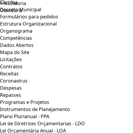
Cartilha
Decreto Municipal
Ouvidoria
Formulários para pedidos
Estrutura Organizacional
Organograma
Competências
Dados Abertos
Mapa do Site
Licitações
Contratos
Receitas
Coronavírus
Despesas
Repasses
Programas e Projetos
Instrumentos de Planejamento
Plano Plurianual - PPA
Lei de Diretrizes Orçamentarias - LDO
Lei Orçamentária Anual - LOA