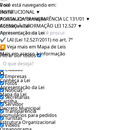
E-sic
Você está navegando em:
INSTITUCIONAL
Home
▼
PORTAL DA TRANSPARÊNCIA LC 131/01
Acesso à Informação
▼
ACESSO À INFORMAÇÃO LEI 12.527
Conheça a Lei
▼
Apresentação da Lei
✔ LAI (Lei 12.527/2011) no art. 7°
▶ Veja mais em Mapa de Leis
Mais em acesso à informação
Filtrar por todos
Acesso à Informação
Cidadão
Empresas
Conheça a Lei
Fotos
Apresentação da Lei
Notícias
Mapa da Lei
Secretarias
Cartilha
Servidor
Decreto Municipal
Transparência
Formulários para pedidos
Turistas
Estrutura Organizacional
Videos
Organograma