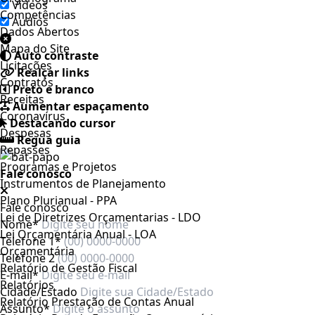
Videos
Competências
Áudios
Dados Abertos
Mapa do Site
Auto contraste
Licitações
Realçar links
Contratos
Preto e branco
Receitas
Aumentar espaçamento
Coronavírus
Destacando cursor
Despesas
Regua guia
Repasses
Programas e Projetos
Fale conosco
Instrumentos de Planejamento
Plano Plurianual - PPA
Fale conosco
Lei de Diretrizes Orçamentarias - LDO
Nome*
Lei Orçamentária Anual - LOA
Telefone 1*
Orçamentária
Telefone 2
Relatório de Gestão Fiscal
E-mail*
Relatórios
Cidade/Estado
Relatório Prestação de Contas Anual
Assunto*