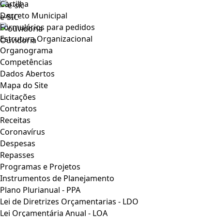
Cartilha
Decreto Municipal
e-SIC
Formulários para pedidos
Estrutura Organizacional
Ouvidoria
Organograma
Competências
Dados Abertos
Mapa do Site
Licitações
Contratos
Receitas
Coronavírus
Despesas
Repasses
Programas e Projetos
Instrumentos de Planejamento
Plano Plurianual - PPA
Lei de Diretrizes Orçamentarias - LDO
Lei Orçamentária Anual - LOA