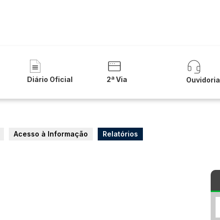
a
eguladora de Saneamento Básico de
Diário Oficial
2ª Via
Ouvidori
Acesso à Informação
Relatórios