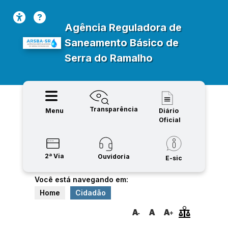
Agência Reguladora de
Saneamento Básico de
Serra do Ramalho
Transparência
Menu
Diário
Oficial
2ª Via
Ouvidoria
E-sic
Você está navegando em:
Home
Cidadão