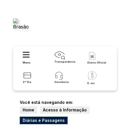
Agência Reguladora de
Saneamento Básico de Serra
do Ramalho
Transparência
Menu
Diário Oficial
2ª Via
Ouvidoria
E-sic
Você está navegando em:
Home
Acesso à Informação
Diárias e Passagens