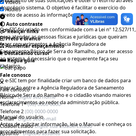
andamento de suas solicitações e obter o retorno através
Videos
do próprio sistema. O objetivo é facilitar o exercício do
Áudios
direito de acesso às informações públicas.
Auto contraste
O e-SIC foi criado em conformidade com a Lei nº 12.527/11,
Realçar links
para atender as pessoas físicas e jurídicas que queiram
Preto e branco
fazer requerimentos a Agência Reguladora de
Aumentar espaçamento
Saneamento Básico de Serra do Ramalho, para ter acesso
Destacando cursor
ao sistema, é necessário que o requerente faça seu
Regua guia
cadastro.
Fale conosco
O e-SIC tem por finalidade criar um banco de dados para
interação entre a Agência Reguladora de Saneamento
Fale conosco
Básico de Serra do Ramalho e o cidadão visando maiores
Nome*
esclarecimentos ao redor da administração pública.
Telefone 1*
Telefone 2
Manual do usuário
E-mail*
Antes de solicitar informação, leia o Manual e conheça os
Cidade/Estado
procedimentos para fazer sua solicitação.
Assunto*