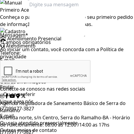
Primeiro Acesso
Conheça o passo a passo para fazer o seu primeiro pedido
de informação. São apenas cinco etapas.
Mensagem*
Atendimento Presencial
*Campos obrigatórios
Atendimento
Ao iniciar um contato, você concorda com a
Política de
Telefone:
privacidade
E-mail:
Hórario de Atendimento
Outras Informações
Conecte-se conosco nas redes sociais
...Ou se preferir
Ligue para nós
Agência Reguladora de Saneamento Básico de Serra do
(77)99177-3827
Ramalho
E-mail
Avenida norte, s/n Centro, Serra do Ramalho-BA - Horário
Ou seja atendido presencialmente
de Funcionamento: 08:00 as 12:00 /14:00 as 17hs
Outros meios de contato
(77)99177-3827