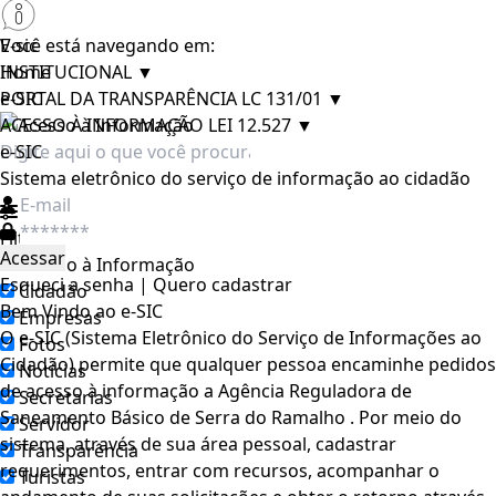
E-sic
Você está navegando em:
INSTITUCIONAL
Home
▼
PORTAL DA TRANSPARÊNCIA LC 131/01
e-SIC
▼
ACESSO À INFORMAÇÃO LEI 12.527
▼
e-SIC
Sistema eletrônico do serviço de informação ao cidadão
Filtrar por todos
Acesso à Informação
Esqueci a senha
|
Quero cadastrar
Cidadão
Bem Vindo ao e-SIC
Empresas
O e-SIC (Sistema Eletrônico do Serviço de Informações ao
Fotos
Cidadão) permite que qualquer pessoa encaminhe pedidos
Notícias
de acesso à informação a Agência Reguladora de
Secretarias
Saneamento Básico de Serra do Ramalho . Por meio do
Servidor
sistema, através de sua área pessoal, cadastrar
Transparência
requerimentos, entrar com recursos, acompanhar o
Turistas