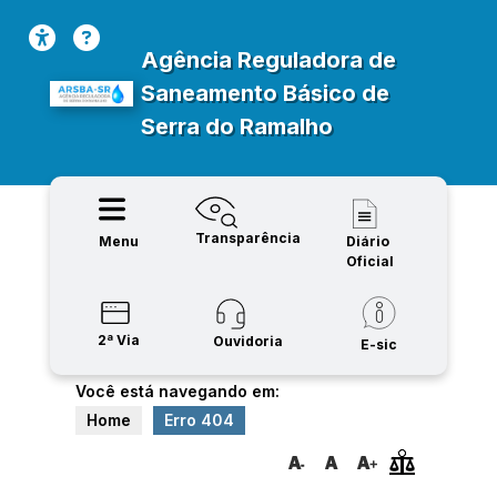
Agência Reguladora de
Saneamento Básico de
Serra do Ramalho
Transparência
Menu
Diário
Oficial
2ª Via
Ouvidoria
E-sic
Você está navegando em:
Home
Erro 404