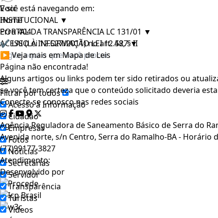
E-sic
Você está navegando em:
INSTITUCIONAL
Home
▼
PORTAL DA TRANSPARÊNCIA LC 131/01
Erro 404
▼
ACESSO À INFORMAÇÃO LEI 12.527
✔ LAI (Lei 12.527/2011) no art. 48, § II
▼
▶ Veja mais em Mapa de Leis
Página não encontrada!
Alguns artigos ou links podem ter sido retirados ou atuali
se você tem certeza que o conteúdo solicitado deveria esta
Filtrar por todos
Conecte-se conosco nas redes sociais
Acesso à Informação
Cidadão
Agência Reguladora de Saneamento Básico de Serra do R
Empresas
Avenida norte, s/n Centro, Serra do Ramalho-BA - Horário 
Fotos
(77)99177-3827
Notícias
Atendimento:
Secretarias
Desenvolvido por
Servidor
Transparência
Turistas
Videos