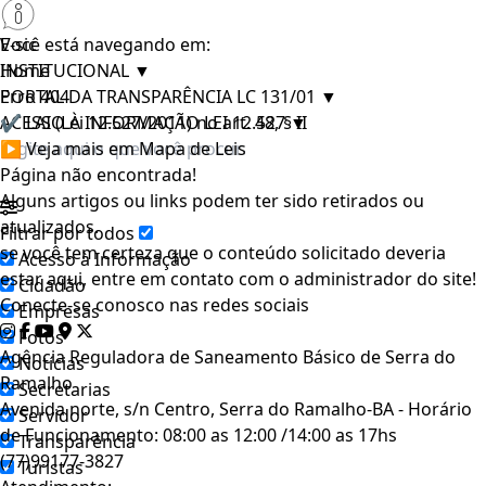
E-sic
Você está navegando em:
INSTITUCIONAL
Home
▼
PORTAL DA TRANSPARÊNCIA LC 131/01
Erro 404
▼
ACESSO À INFORMAÇÃO LEI 12.527
✔ LAI (Lei 12.527/2011) no art. 48, § II
▼
▶ Veja mais em Mapa de Leis
Página não encontrada!
Alguns artigos ou links podem ter sido retirados ou
atualizados.
Filtrar por todos
se você tem certeza que o conteúdo solicitado deveria
Acesso à Informação
estar aqui, entre em contato com o administrador do site!
Cidadão
Conecte-se conosco nas redes sociais
Empresas
Fotos
Agência Reguladora de Saneamento Básico de Serra do
Notícias
Ramalho
Secretarias
Avenida norte, s/n Centro, Serra do Ramalho-BA - Horário
Servidor
de Funcionamento: 08:00 as 12:00 /14:00 as 17hs
Transparência
(77)99177-3827
Turistas