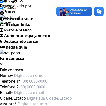
Atendimento:
Videos
Desenvolvido por
Áudios
Auto contraste
Realçar links
Preto e branco
Aumentar espaçamento
Destacando cursor
Regua guia
Fale conosco
Fale conosco
Nome*
Telefone 1*
Telefone 2
E-mail*
Cidade/Estado
Assunto*