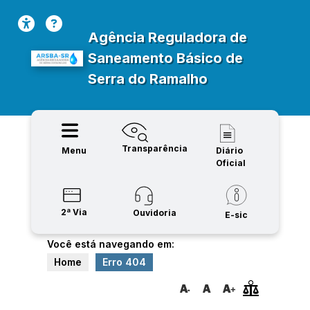
Agência Reguladora de
Saneamento Básico de
Serra do Ramalho
Transparência
Menu
Diário
Oficial
2ª Via
Ouvidoria
E-sic
Você está navegando em:
Home
Erro 404