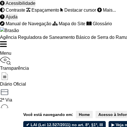
Acessibilidade
Contraste
Espaçamento
Destacar cursor
Mais...
Ajuda
Manual de Navegação
Mapa do Site
Glossário
Agência Reguladora de Saneamento Básico de Serra do Ram
Menu
Transparência
Diário Oficial
2ª Via
Você está navegando em:
Home
Acesso à Info
Ouvidoria
✔ LAI (Lei 12.527/2011) no art. 8º, §1º, III
▶ Veja 