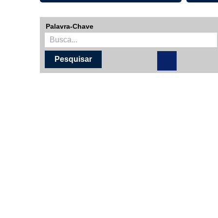
E-sic
Palavra-Chave
Filtrar por todos
Acesso à Informação
Cidadão
Empresas
Fotos
Notícias
Secretarias
Servidor
Transparência
Turistas
Videos
Áudios
Fale conosco